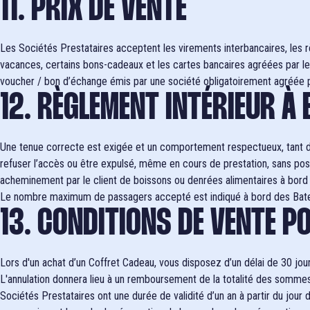
11. PRIX DE VENTE
Les Sociétés Prestataires acceptent les virements interbancaires, les 
vacances, certains bons-cadeaux et les cartes bancaires agréées par le 
voucher / bon d’échange émis par une société obligatoirement agréée p
12. RÈGLEMENT INTÉRIEUR À
Une tenue correcte est exigée et un comportement respectueux, tant des
refuser l’accès ou être expulsé, même en cours de prestation, sans possib
acheminement par le client de boissons ou denrées alimentaires à bord 
Le nombre maximum de passagers accepté est indiqué à bord des Bateau
13. CONDITIONS DE VENTE 
Lors d'un achat d’un Coffret Cadeau, vous disposez d’un délai de 30 jours
L'annulation donnera lieu à un remboursement de la totalité des sommes 
Sociétés Prestataires ont une durée de validité d’un an à partir du jour 