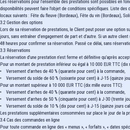
Les réservations pour l’ensemble des prestations sont possibles en fonc
disponibilités peuvent faire l’objet de conditions spécifiques. Liste d
locaux suivants : Fête du fleuve (Bordeaux), Fête du vin (Bordeaux), So
3.2 Gestion des options
Lors de sa réservation de prestations, le Client peut poser une option s
jours, sans entraîner d’engagement de part et d’autre. Si un autre clien
48 heures pour confirmer sa réservation. Passé ce délai, sans réservatio
3.3 Réservations
La réservation d’une prestation n’est ferme et définitive qu’après accep
Pour un montant de prestation inférieur ou égal à 10 000 EUR TTC (dix 
• Versement d’arrhes de 40 % (quarante pour cent) à la commande,
• Versement du solde de 60 % (soixante pour cent) à J-15 (quinze jours 
Pour un montant supérieur à 10 000 EUR TTC (dix mille euros TTC):
• Versement d’arrhes de 40 % (quarante pour cent) à la commande,
• Versement d’arrhes de 50 % (cinquante pour cent) à J-30 (trente jours
• Versement du solde de 10 % (dix pour cent) à J-15 (quinze jours calen
Les prestations supplémentaires consommées sur place le jour de la prest
3.4 Cas des commandes en ligne
Pour toute commande en ligne des « menus », « forfaits », « dates spécia