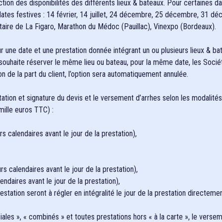
tion des disponibilités des différents lieux & bateaux. Pour certaines 
es dates festives : 14 février, 14 juillet, 24 décembre, 25 décembre, 3
litaire de La Figaro, Marathon du Médoc (Pauillac), Vinexpo (Bordeaux).
ur une date et une prestation donnée intégrant un ou plusieurs lieux & ba
t souhaite réserver le même lieu ou bateau, pour la même date, les Sociét
n de la part du client, l’option sera automatiquement annulée.
tation et signature du devis et le versement d’arrhes selon les modalités
mille euros TTC) :
calendaires avant le jour de la prestation),
 calendaires avant le jour de la prestation),
daires avant le jour de la prestation),
ation seront à régler en intégralité le jour de la prestation directemen
les », « combinés » et toutes prestations hors « à la carte », le versem