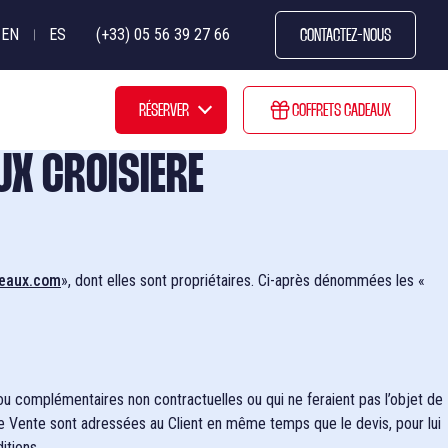
EN
ES
(+33) 05 56 39 27 66
CONTACTEZ-NOUS
RÉSERVER
COFFRETS CADEAUX
6
UX CROISIERE
Croisières restaurant
Croisières Brunch
deaux.com
», dont elles sont propriétaires. Ci-après dénommées les «
Croisières Apéro
Croisières commentées
ou complémentaires non contractuelles ou qui ne feraient pas l’objet de
de Vente sont adressées au Client en même temps que le devis, pour lui
itions.