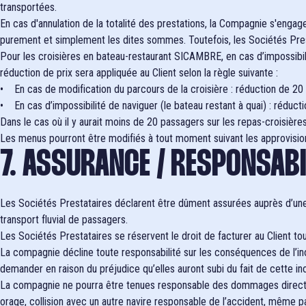
transportées.
En cas d'annulation de la totalité des prestations, la Compagnie s'engag
purement et simplement les dites sommes. Toutefois, les Sociétés Prest
Pour les croisières en bateau-restaurant SICAMBRE, en cas d’impossibilit
réduction de prix sera appliquée au Client selon la règle suivante :
• En cas de modification du parcours de la croisière : réduction de 20 %
• En cas d’impossibilité de naviguer (le bateau restant à quai) : réducti
Dans le cas où il y aurait moins de 20 passagers sur les repas-croisières
Les menus pourront être modifiés à tout moment suivant les approvision
7. ASSURANCE / RESPONSABI
Les Sociétés Prestataires déclarent être dûment assurées auprès d’une 
transport fluvial de passagers.
Les Sociétés Prestataires se réservent le droit de facturer au Client 
La compagnie décline toute responsabilité sur les conséquences de l’in
demander en raison du préjudice qu’elles auront subi du fait de cette in
La compagnie ne pourra être tenues responsable des dommages directs ou
orage, collision avec un autre navire responsable de l’accident, même p