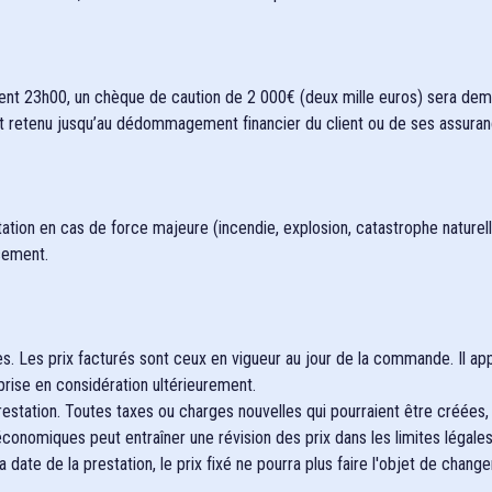
ent 23h00, un chèque de caution de 2 000€ (deux mille euros) sera dema
et retenu jusqu’au dédommagement financier du client ou de ses assuran
tation en cas de force majeure (incendie, explosion, catastrophe naturell
sement.
. Les prix facturés sont ceux en vigueur au jour de la commande. Il appa
prise en considération ultérieurement.
 prestation. Toutes taxes ou charges nouvelles qui pourraient être créées
conomiques peut entraîner une révision des prix dans les limites légales
 date de la prestation, le prix fixé ne pourra plus faire l'objet de chang