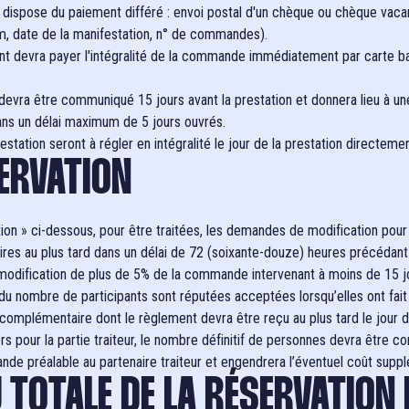
 dispose du paiement différé : envoi postal d'un chèque ou chèque vaca
m, date de la manifestation, n° de commandes).
nt devra payer l'intégralité de la commande immédiatement par carte ba
e devra être communiqué 15 jours avant la prestation et donnera lieu à u
ans un délai maximum de 5 jours ouvrés.
ation seront à régler en intégralité le jour de la prestation directemen
SERVATION
ervation » ci-dessous, pour être traitées, les demandes de modification p
res au plus tard dans un délai de 72 (soixante-douze) heures précédant l’
odification de plus de 5% de la commande intervenant à moins de 15 jou
 du nombre de participants sont réputées acceptées lorsqu’elles ont fait 
complémentaire dont le règlement devra être reçu au plus tard le jour de
iers pour la partie traiteur, le nombre définitif de personnes devra être
ande préalable au partenaire traiteur et engendrera l’éventuel coût supp
 TOTALE DE LA RÉSERVATION 