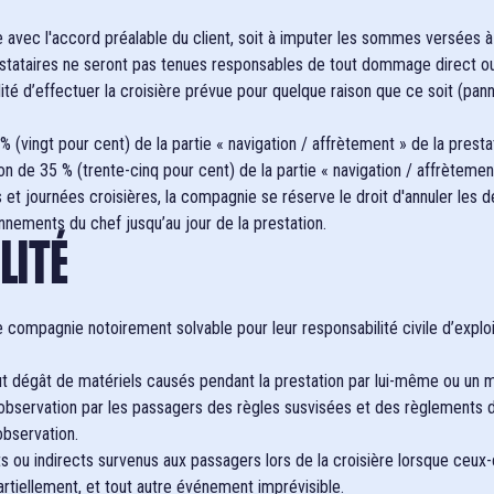
e avec l'accord préalable du client, soit à imputer les sommes versées à
ataires ne seront pas tenues responsables de tout dommage direct ou in
é d’effectuer la croisière prévue pour quelque raison que ce soit (panne 
 (vingt pour cent) de la partie « navigation / affrètement » de la presta
on de 35 % (trente-cinq pour cent) de la partie « navigation / affrètement
 et journées croisières, la compagnie se réserve le droit d'annuler les dé
nements du chef jusqu’au jour de la prestation.
LITÉ
compagnie notoirement solvable pour leur responsabilité civile d’exploi
tout dégât de matériels causés pendant la prestation par lui-même ou u
observation par les passagers des règles susvisées et des règlements d
observation.
 indirects survenus aux passagers lors de la croisière lorsque ceux-ci
artiellement, et tout autre événement imprévisible.