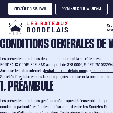
Aller
Panneau de gestion des cookies
au
CROISIÈRES RESTAURANT
PROMENADES SUR LA GARONNE
contenu
principal
Cro
res
CONDITIONS GENERALES DE V
Les présentes conditions de ventes concernent la société suivante :
BORDEAUX CROISIERE, SAS au capital de 378 000€, SIRET 75103399
Ainsi que les sites internet «
lesbateauxbordelais.com
», «
es.lesbateau
Sociétés Prestataires » ou la « compagnie» lorsque cela concerne direct
1. PRÉAMBULE
Les présentes conditions générales s'appliquent à l'ensemble des prest
conditions particulières écrites ou d’un accord entre les Sociétés Pres
permettre d’effectuer sa réservation. Toute réservation implique donc de