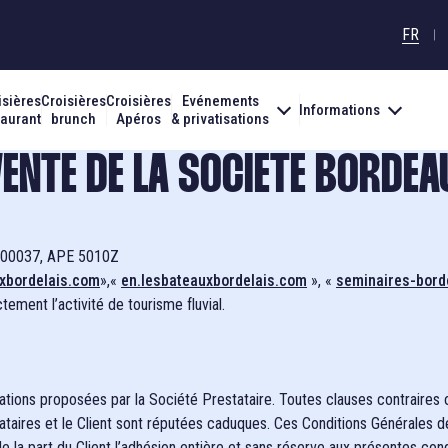
FR
isières
Croisières
Croisières
Evénements
Informations
PRIVATISATION OU GROUPE, VOUS ÊTES
INFOS PRATIQUES
EVÉNEMENTS
INCONTOURNABLES
taurant
brunch
Apéros
& privatisations
Un professionnel ?
La compagnie
COOL CATS BOAT PARTY 202
Nos bateaux
ENTE DE LA SOCIETE BORDEA
Un particulier ?
Nos partenaires
400037, APE 5010Z
Une association ?
xbordelais.com
»,«
en.lesbateauxbordelais.com
», «
seminaires-bor
Accès et embarquement
ement l’activité de tourisme fluvial.
ations proposées par la Société Prestataire. Toutes clauses contraires 
tataires et le Client sont réputées caduques. Ces Conditions Générales 
 la part du Client l’adhésion entière et sans réserve aux présentes cond