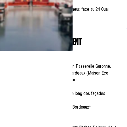
📍 Embarquement au Ponton d'Honneur, face au 24 Quai
Richelieu
DÉROULEMENT
18h30
Embarquement au Ponton d'Honneur, Passerelle Garonne,
Face au 24 Quai Richelieu, 33000 Bordeaux (Maison Eco-
citoyenne), 30 minutes avant le départ
19h00
Départ pour une navigation d'1h30 le long des façades
UNESCO
Dégustation de 2 verres de vins de Bordeaux*
Vigneron à bord
Assortiment gourmand