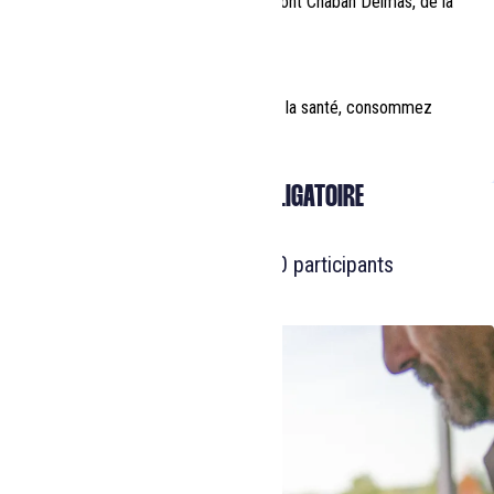
Découverte du pont de Pierre, du pont Chaban Delmas, de la
Cité du Vin et du pont d'Aquitaine
20h30
Fin de soirée et débarquement
* l'abus d'alcool est dangereux pour la santé, consommez
avec modération
RÉSERVATION OBLIGATOIRE
Départ assuré dès 20 participants