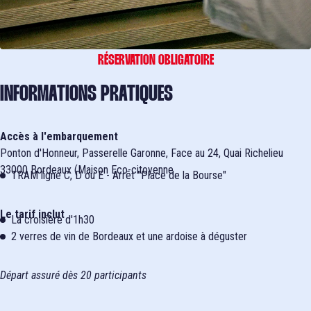
RÉSERVATION OBLIGATOIRE
INFORMATIONS PRATIQUES
Accès à l'embarquement
Ponton d'Honneur, Passerelle Garonne, Face au 24, Quai Richelieu
33000 Bordeaux (Maison Eco-citoyenne
TRAM ligne C, D ou E - Arrêt "Place de la Bourse"
Le tarif inclut
La croisière d'1h30
2 verres de vin de Bordeaux et une ardoise à déguster
Départ assuré dès 20 participants