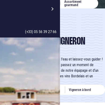
Assortiment
1h30 de navigation
Vigneron à bord
gourmand
UN BON MOMENT À PASSER ENTRE AMIS
(+33) 05 56 39 27 66
CROISIÈRE APÉRO VIGNERON
Embarquez pour une promenade au fil de l'eau et laissez-vous guider !
En famille, entre amis ou entre collègues, passez un moment de
détente et de convivialité. Accompagnés de notre équipage et d’un
vigneron, dégustez à l'heure de l'apéro, des vins Bordelais et un
assortiment gourmand.
Assortiment
1h30 de navigation
Vigneron à bord
gourmand